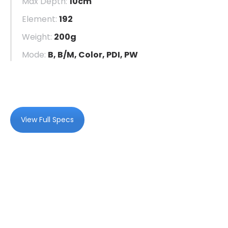
Max Depth:
10cm
Element:
192
Weight:
200g
Mode:
B, B/M, Color, PDI, PW
View Full Specs