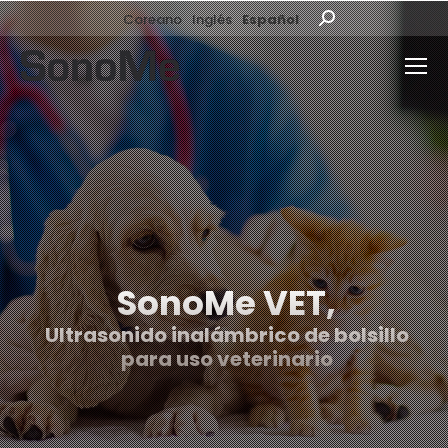
Coreano
Inglés
Español
Buscar:
SonoMe VET,
Ultrasonido inalámbrico de bolsillo
para uso veterinario