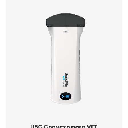
H5C Convexo para VET