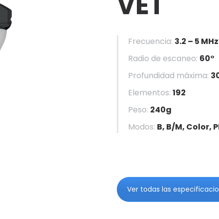
VET
Frecuencia:
3.2 – 5 MHz
Radio de escaneo:
60°
Profundidad máxima:
3
Elementos:
192
Peso:
240g
Modos:
B, B/M, Color, 
Ver todas las especificaci