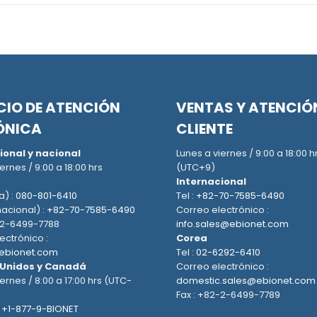
CIO DE ATENCIÓN
VENTAS Y ATENCIÓ
ÓNICA
CLIENTE
ional y nacional
Lunes a viernes / 9:00 a 18:00 h
ernes / 9:00 a 18:00 hrs
(UTC+9)
Internacional
a) :
080-801-6410
Tel :
+82-70-7585-6490
nacional) :
+82-70-7585-6490
Correo electrónico :
-2-6499-7788
info.sales@ebionet.com
ectrónico :
Corea
ebionet.com
Tel :
02-6292-6410
 Unidos y Canadá
Correo electrónico :
ernes / 8:00 a 17:00 hrs (UTC-
domestic.sales@ebionet.com
Fax : +82-2-6499-7789
:
+1-877-9-BIONET