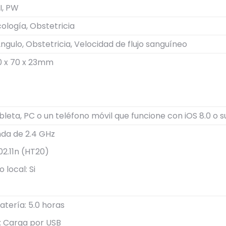
I, PW
logía, Obstetricia
Ángulo, Obstetricia, Velocidad de flujo sanguíneo
0 x 70 x 23mm
ableta, PC o un teléfono móvil que funcione con iOS 8.0 o s
nda de 2.4 GHz
02.11n (HT20)
local: Si
atería: 5.0 horas
: Carga por USB