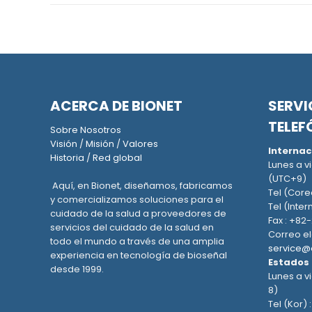
ACERCA DE BIONET
SERVI
TELEF
Sobre Nosotros
Visión
/
Misión
/
Valores
Internac
Historia
/
Red global
Lunes a vi
(UTC+9)
Aquí, en Bionet, diseñamos, fabricamos
Tel (Core
y comercializamos soluciones para el
Tel (Inter
cuidado de la salud a proveedores de
Fax : +82
servicios del cuidado de la salud en
Correo el
todo el mundo a través de una amplia
service@
experiencia en tecnología de bioseñal
Estados
desde 1999.
Lunes a vi
8)
Tel (Kor) 