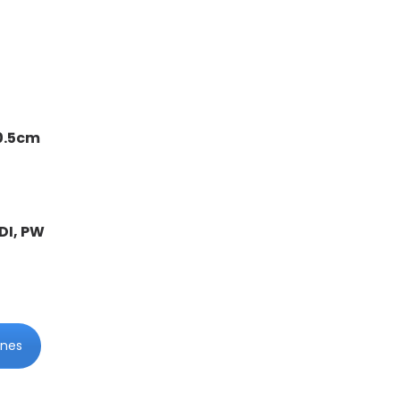
0.5cm
PDI, PW
ones