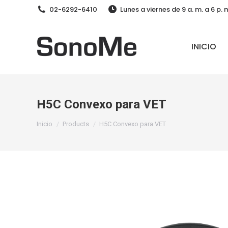
02-6292-6410
Lunes a viernes de 9 a. m. a 6 p
INICIO
H5C Convexo para VET
Estás aquí:
Inicio
Products
H5C Convexo para VET