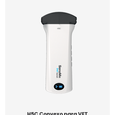
H5C Convexo para VET