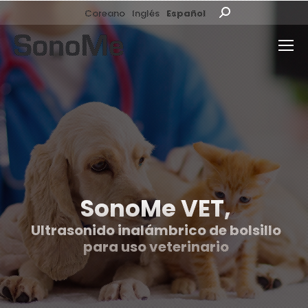
Coreano
Inglés
Español
Buscar:
SonoMe VET,
Ultrasonido inalámbrico de bolsillo
para uso veterinario