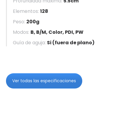
Profundidad máxima:
5.5cm
Elementos:
128
Peso:
200g
Modos:
B, B/M, Color, PDI, PW
Guía de aguja:
Si (fuera de plano)
Ver todas las especificaciones