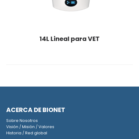
14L Lineal para VET
ACERCA DE BIONET
Sobre Nosotros
Visión
/
Misión
/
Valores
Historia
/
Red global