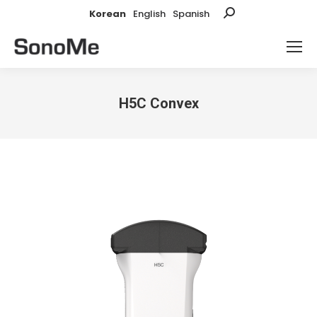
Korean
English
Spanish
Search:
H5C Convex
You are here: