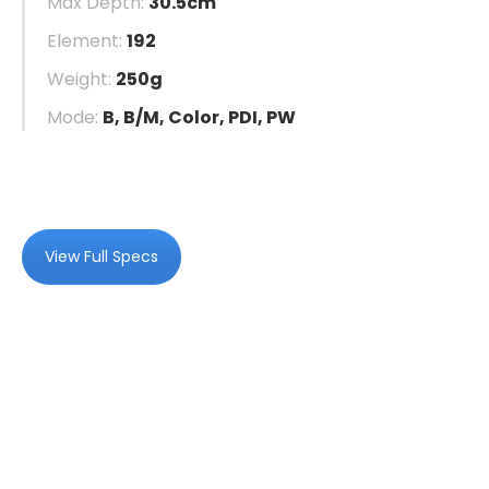
Max Depth:
30.5cm
Element:
192
Weight:
250g
Mode:
B, B/M, Color, PDI, PW
View Full Specs