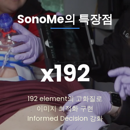
SonoMe의 특장점
x192
최대 192 element의 고화질의 이미지로 기존 카트
형 초음파 장비와 유사한 이미지 품질을 구현 저비
용, 고효율의 제품을 공급하여 기존 제약이 많았던
192 element의 고화질로
초음파 사용을 더욱 쉽고 간편하게 하여 초음파 적
이미지 최적화 구현
용 범위를 넓힙니다.
Informed Decision 강화