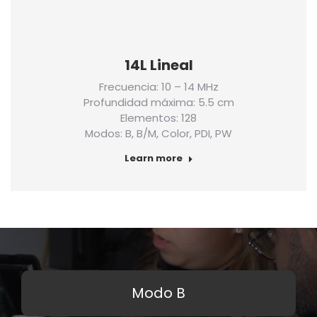
14L Lineal
Frecuencia: 10 – 14 MHz
Profundidad máxima: 5.5 cm
Elementos: 128
Modos: B, B/M, Color, PDI, PW
Learn more
Modo B