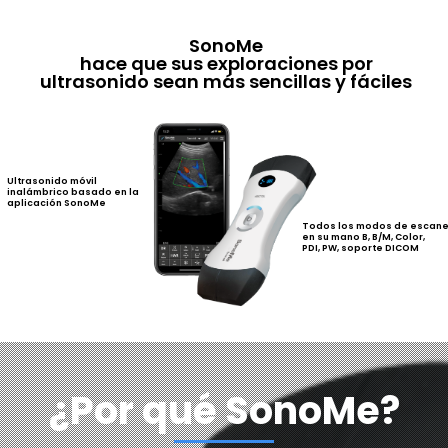
SonoMe
hace que sus exploraciones por
ultrasonido sean más sencillas y fáciles
Ultrasonido móvil
inalámbrico basado en la
aplicación SonoMe
Todos los modos de escan
en su mano B, B/M, Color,
PDI, PW, soporte DICOM
¿Por qué SonoMe?